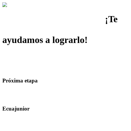
¡Te
Inicio
Noticias
Media
Circuito 2026
Clubes & Academia
Staff
Contactenos
ayudamos a lograrlo!
Bienvenido a la cuna del tenis excepcional. ¡Cada punto, una nueva
oportunidad para brillar!
Inscríbete
Leer mas
Próxima etapa
Convocatoria
Inscripciones
Ecuajunior
Lista de aceptación
Programación