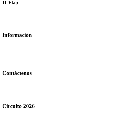
11°Etap
22-11-2023
Ver mas
Información
Noticias
Clubes & Academias
Galería
Videos
Contáctenos
Petit Tennis club
circuitoecuajunior@gmail.com
0993058879
Circuito 2026
Ranking
Torneos
Calendario