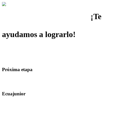
¡Te
Inicio
Noticias
Media
Circuito 2026
Clubes & Academia
Staff
Contactenos
ayudamos a lograrlo!
Bienvenido a la cuna del tenis excepcional. ¡Cada punto, una nueva
oportunidad para brillar!
Inscríbete
Leer mas
Próxima etapa
Convocatoria
Inscripciones
Ecuajunior
Lista de aceptación
Programación