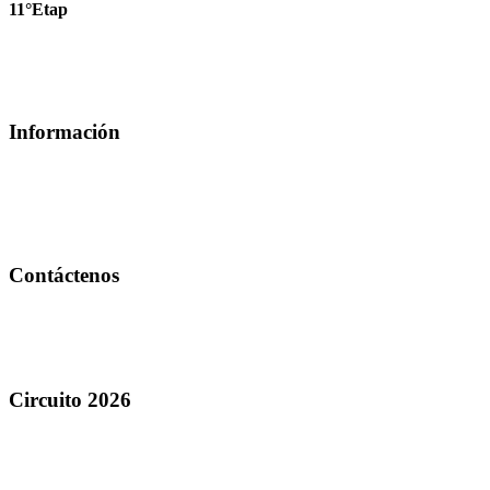
11°Etap
22-11-2023
Ver mas
Información
Noticias
Clubes & Academias
Galería
Videos
Contáctenos
Petit Tennis club
circuitoecuajunior@gmail.com
0993058879
Circuito 2026
Ranking
Torneos
Calendario